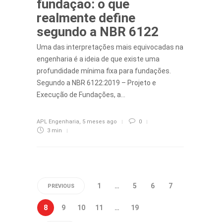
fundação: o que
realmente define
segundo a NBR 6122
Uma das interpretações mais equivocadas na
engenharia é a ideia de que existe uma
profundidade mínima fixa para fundações.
Segundo a NBR 6122:2019 – Projeto e
Execução de Fundações, a…
APL Engenharia
,
5 meses ago
0
3 min
1
…
5
6
7
PREVIOUS
8
9
10
11
…
19