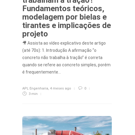
trabalham à tração?
Fundamentos teóricos,
modelagem por bielas e
tirantes e implicações de
projeto
🎥 Assista ao vídeo explicativo deste artigo
(até 70s): 1. Introdução A afirmação “o
concreto não trabalha à tração” é correta
quando se refere ao concreto simples, porém
é frequentemente…
APL Engenharia
,
4 meses ago
0
3 min