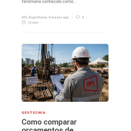
fenômeno conhecido como…
APL Engenharia
,
4 meses ago
0
12 min
GEOTECNIA
Como comparar
orçamentos de