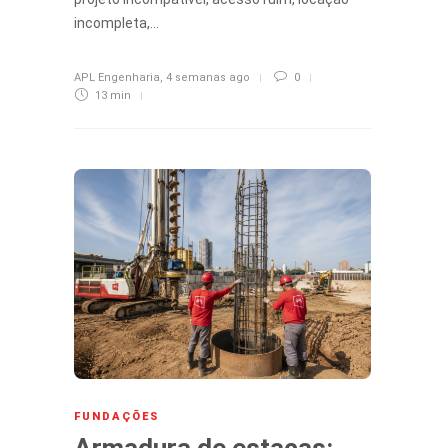
incompleta,…
APL Engenharia
,
4 semanas ago
0
13 min
FUNDAÇÕES
Armadura de estacas: