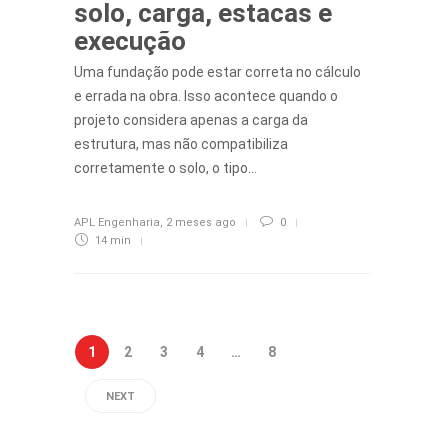
solo, carga, estacas e
execução
Uma fundação pode estar correta no cálculo
e errada na obra. Isso acontece quando o
projeto considera apenas a carga da
estrutura, mas não compatibiliza
corretamente o solo, o tipo…
APL Engenharia
,
2 meses ago
0
14 min
1
2
3
4
…
8
NEXT