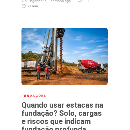
APL Engenharia
,
1 semana ago
0
21 min
FUNDAÇÕES
Quando usar estacas na
fundação? Solo, cargas
e riscos que indicam
fundação profunda