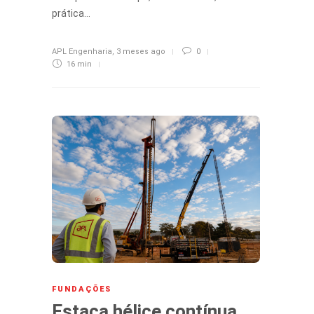
prática…
APL Engenharia
,
3 meses ago
0
16 min
FUNDAÇÕES
Estaca hélice contínua