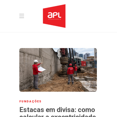
FUNDAÇÕES
Estacas em divisa: como
calcular a excentricidade