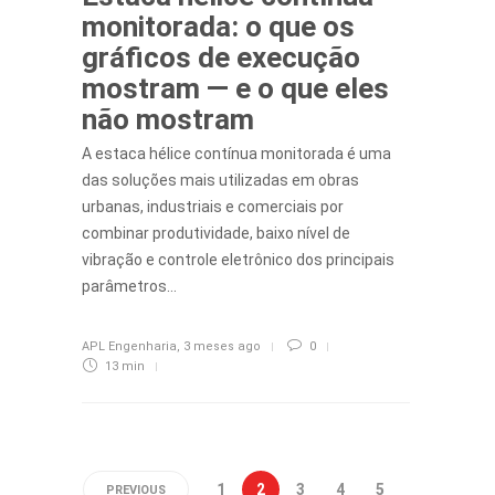
monitorada: o que os
gráficos de execução
mostram — e o que eles
não mostram
A estaca hélice contínua monitorada é uma
das soluções mais utilizadas em obras
urbanas, industriais e comerciais por
combinar produtividade, baixo nível de
vibração e controle eletrônico dos principais
parâmetros…
APL Engenharia
,
3 meses ago
0
13 min
1
2
3
4
5
PREVIOUS