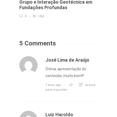
Grupo e Interação Geotécnica em
estru
Fundações Profundas
corti
0
1352
4
5 Comments
José Lima de Araújo
Ótima, apresentação do
conteúdo, muito bom!!!
7 anos ago
Acesse
para responder
Luiz Haroldo