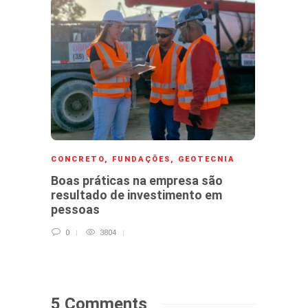
CONCRETO
,
FUNDAÇÕES
,
GEOTECNIA
CONC
Boas práticas na empresa são
Corpo
resultado de investimento em
fck: 
pessoas
0
0
3804
5 Comments